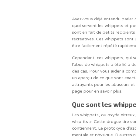
Avez-vous déjà entendu parler d
quoi servent les whippets et pou
sont en fait de petits récipients
récréatives. Ces whippets sont
être facilement répété rapidem
Cependant, ces whippets, qui so
l’abus de whippets a été lié à 
des cas. Pour vous aider à comp
un aperçu de ce que sont exactem
attrayants pour les abuseurs et d
page pour en savoir plus.
Que sont les whipp
Les whippets, ou oxyde nitreux,
whip-its ». Cette drogue tire 
contiennent. Le protoxyde d’azo
mentale et physique. D’autres 