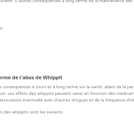
rvenir. D’autres conséquences à long terme de la maltraitance des
nt
terme de l’abus de Whippit
s conséquences à court et à long terme sur la santé, allant de la pe
oduit. Les effets des whippits peuvent varier en fonction des médicam
’association éventuelle avec d’autres drogues et de la fréquence d’i
s des whippits sont les suivants