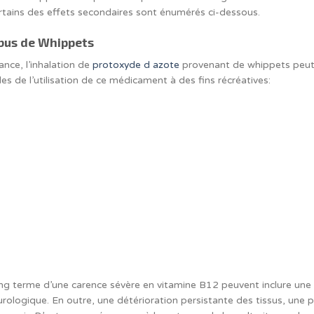
. Certains des effets secondaires sont énumérés ci-dessous.
abus de Whippets
ce, l’inhalation de
protoxyde d azote
provenant de whippets peut a
es de l’utilisation de ce médicament à des fins récréatives:
ng terme d’une carence sévère en vitamine B12 peuvent inclure une 
urologique. En outre, une détérioration persistante des tissus, une