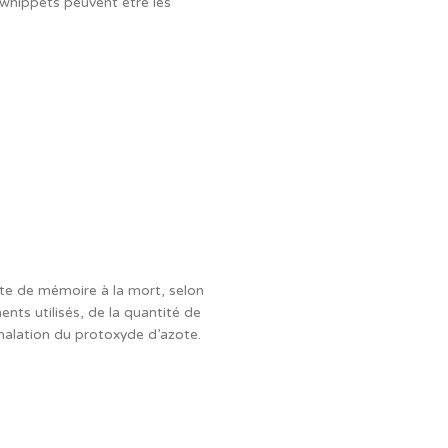
 whippets peuvent être les
rte de mémoire à la mort, selon
ents utilisés, de la quantité de
nhalation du protoxyde d’azote.