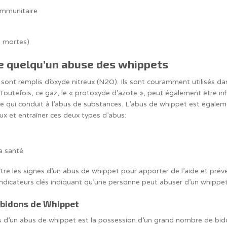
immunitaire
s mortes)
e quelqu’un abuse des whippets
sont remplis d’oxyde nitreux (N2O). Ils sont couramment utilisés dan
 Toutefois, ce gaz, le « protoxyde d’azote », peut également être in
ce qui conduit à l’abus de substances. L’abus de whippet est égale
eux et entraîner ces deux types d’abus:
a santé
aître les signes d’un abus de whippet pour apporter de l’aide et pr
ndicateurs clés indiquant qu’une personne peut abuser d’un whippet
 bidons de Whippet
ts d’un abus de whippet est la possession d’un grand nombre de bid