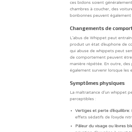
ces bidons soient généralement ut
chambres à coucher, des voitures
bonbonnes peuvent également êt
Changements de comport
L’abus de Whippet peut entraî
produit un état d’euphorie de c
qui abuse de whippets peut sem
de comportement peuvent être 
manière répétée. En outre, des 
également survenir lorsque les 
Symptômes physiques
La maltraitance d’un whippet p
perceptibles :
Vertiges et perte d’équilibre:
L
effets sédatifs de l’oxyde nitr
Pâleur du visage ou lèvres bl