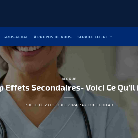
GROS ACHAT
À PROPOS DE NOUS
SERVICE CLIENT
BLOGUE
 Effets Secondaires- Voici Ce Qu’il
PUBLIÉ LE
2 OCTOBRE 2024
PAR
LOU FEULLAR