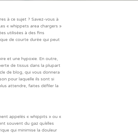
res à ce sujet ? Savez-vous à
 Les « whippets area chargers »
es utilisées à des fins
ique de courte durée qui peut
re et une hypoxie. En outre,
erte de tissus dans la plupart
cle de blog, qui vous donnera
n pour laquelle ils sont si
us attendre, faites défiler la
ement appelés « whippits » ou «
nt souvent du gaz qu’elles
ique qui minimise la douleur