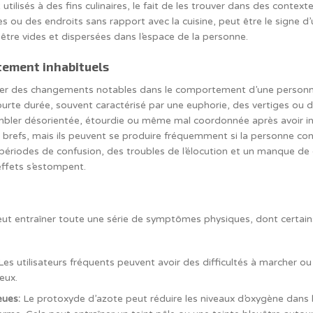
ilisés à des fins culinaires, le fait de les trouver dans des contexte
 ou des endroits sans rapport avec la cuisine, peut être le signe d’u
re vides et dispersées dans l’espace de la personne.
ement inhabituels
ner des changements notables dans le comportement d’une personn
ourte durée, souvent caractérisé par une euphorie, des vertiges ou
bler désorientée, étourdie ou même mal coordonnée après avoir i
brefs, mais ils peuvent se produire fréquemment si la personne 
périodes de confusion, des troubles de l’élocution et un manque de
effets s’estompent.
eut entraîner toute une série de symptômes physiques, dont certa
es utilisateurs fréquents peuvent avoir des difficultés à marcher ou
eux.
eues:
Le protoxyde d’azote peut réduire les niveaux d’oxygène dans l