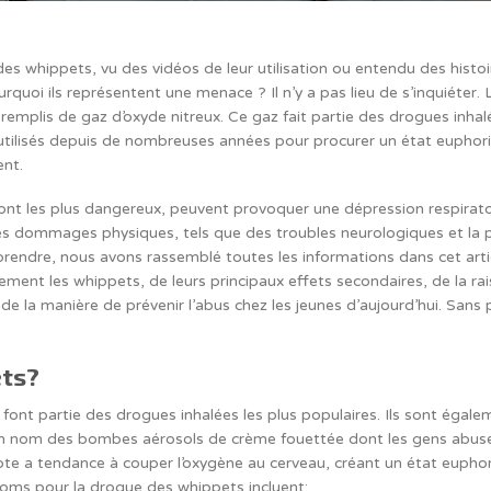
es whippets, vu des vidéos de leur utilisation ou entendu des histoi
rquoi ils représentent une menace ? Il n’y a pas lieu de s’inquiéter.
 remplis de gaz d’oxyde nitreux. Ce gaz fait partie des drogues inhalé
 utilisés depuis de nombreuses années pour procurer un état euphor
ent.
nt les plus dangereux, peuvent provoquer une dépression respiratoi
des dommages physiques, tels que des troubles neurologiques et la p
rendre, nous avons rassemblé toutes les informations dans cet arti
ent les whippets, de leurs principaux effets secondaires, de la raiso
e la manière de prévenir l’abus chez les jeunes d’aujourd’hui. Sans pl
ets?
 font partie des drogues inhalées les plus populaires. Ils sont égal
son nom des bombes aérosols de crème fouettée dont les gens abuse
te a tendance à couper l’oxygène au cerveau, créant un état euphor
noms pour la drogue des whippets incluent: