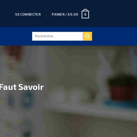
SE CONNECTER
PANIER /
€
0.00
0
Recherche
pour :
 Faut Savoir