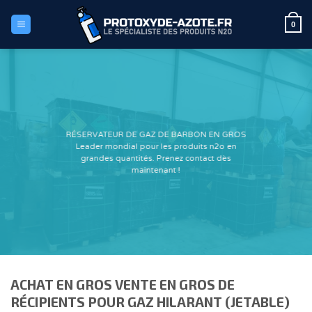
Passer
au
0
contenu
RÉSERVATEUR DE GAZ DE BARBON EN GROS
Leader mondial pour les produits n2o en
grandes quantités. Prenez contact dès
maintenant !
ACHAT EN GROS VENTE EN GROS DE
RÉCIPIENTS POUR GAZ HILARANT (JETABLE)