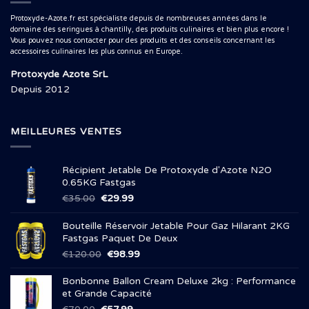
Protoxyde-Azote.fr est spécialiste depuis de nombreuses années dans le
domaine des seringues à chantilly, des produits culinaires et bien plus encore !
Vous pouvez nous contacter pour des produits et des conseils concernant les
accessoires culinaires les plus connus en Europe.
Protoxyde Azote SrL
Depuis 2012
MEILLEURES VENTES
Récipient Jetable De Protoxyde d'Azote N2O
0.65KG Fastgas
Le
Le
€
35.00
€
29.99
prix
prix
initial
actuel
Bouteille Réservoir Jetable Pour Gaz Hilarant 2KG
était :
est :
Fastgas Paquet De Deux
€35.00.
€29.99.
Le
Le
€
120.00
€
98.99
prix
prix
initial
actuel
Bonbonne Ballon Cream Deluxe 2kg : Performance
était :
est :
et Grande Capacité
€120.00.
€98.99.
Le
Le