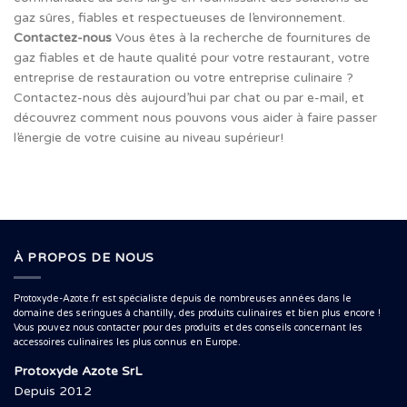
gaz sûres, fiables et respectueuses de l’environnement.
Contactez-nous
Vous êtes à la recherche de fournitures de
gaz fiables et de haute qualité pour votre restaurant, votre
entreprise de restauration ou votre entreprise culinaire ?
Contactez-nous dès aujourd’hui par chat ou par e-mail, et
découvrez comment nous pouvons vous aider à faire passer
l’énergie de votre cuisine au niveau supérieur!
À PROPOS DE NOUS
Protoxyde-Azote.fr est spécialiste depuis de nombreuses années dans le
domaine des seringues à chantilly, des produits culinaires et bien plus encore !
Vous pouvez nous contacter pour des produits et des conseils concernant les
accessoires culinaires les plus connus en Europe.
Protoxyde Azote SrL
Depuis 2012