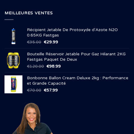
MEILLEURES VENTES
Récipient Jetable De Protoxyde d'Azote N2O
0.65KG Fastgas
Le
Le
€
35.00
€
29.99
prix
prix
initial
actuel
Bouteille Réservoir Jetable Pour Gaz Hilarant 2KG
était :
est :
Fastgas Paquet De Deux
€35.00.
€29.99.
Le
Le
€
120.00
€
98.99
prix
prix
initial
actuel
Bonbonne Ballon Cream Deluxe 2kg : Performance
était :
est :
et Grande Capacité
€120.00.
€98.99.
Le
Le
€
70.00
€
57.99
prix
prix
initial
actuel
était :
est :
€70.00.
€57.99.