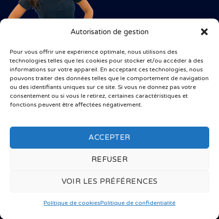
Autorisation de gestion
Pour vous offrir une expérience optimale, nous utilisons des
technologies telles que les cookies pour stocker et/ou accéder à des
informations sur votre appareil. En acceptant ces technologies, nous
pouvons traiter des données telles que le comportement de navigation
ou des identifiants uniques sur ce site. Si vous ne donnez pas votre
consentement ou si vous le retirez, certaines caractéristiques et
fonctions peuvent être affectées négativement.
ACCEPTER
CONDITIONS GÉNÉRALES DE VENTE
POLITIQUE DE CONFIDENTIALITÉ
POLITIQUE DE COOKIES
REFUSER
Copyright 2006 - 2026 ©
Protoxyde-Azote.fr | Attention! Il est
interdit d'acheter chez nous des produits contenant du gaz N2O par
VOIR LES PRÉFÉRENCES
des mineurs. Nous insistons également fortement sur le fait que la
mauvaise utilisation de ces produits présente des risques dangereux
Politique de cookies
Politique de confidentialité
pour la santé.