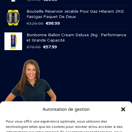
prix
prix
initial
actuel
Bouteille Réservoir Jetable Pour Gaz Hilarant 2KG
était :
est :
Fastgas Paquet De Deux
€35.00.
€29.99.
Le
Le
€
120.00
€
98.99
prix
prix
initial
actuel
Bonbonne Ballon Cream Deluxe 2kg : Performance
était :
est :
et Grande Capacité
€120.00.
€98.99.
Le
Le
€
70.00
€
57.99
prix
prix
initial
actuel
était :
est :
€70.00.
€57.99.
Autorisation de gestion
Pour vous offrir une expérience optimale, nous utilisons des
technologies telles que les cookies pour stocker et/ou accéder à des