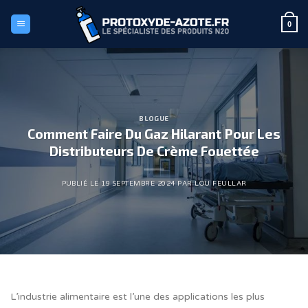
Passer
au
0
contenu
BLOGUE
Comment Faire Du Gaz Hilarant Pour Les
Distributeurs De Crème Fouettée
PUBLIÉ LE
19 SEPTEMBRE 2024
PAR
LOU FEULLAR
L’industrie alimentaire est l’une des applications les plus