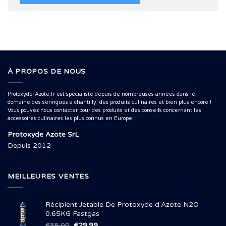
À PROPOS DE NOUS
Protoxyde-Azote.fr est spécialiste depuis de nombreuses années dans le
domaine des seringues à chantilly, des produits culinaires et bien plus encore !
Vous pouvez nous contacter pour des produits et des conseils concernant les
accessoires culinaires les plus connus en Europe.
Protoxyde Azote SrL
Depuis 2012
MEILLEURES VENTES
Récipient Jetable De Protoxyde d'Azote N2O
0.65KG Fastgas
Le
Le
€
35.00
€
29.99