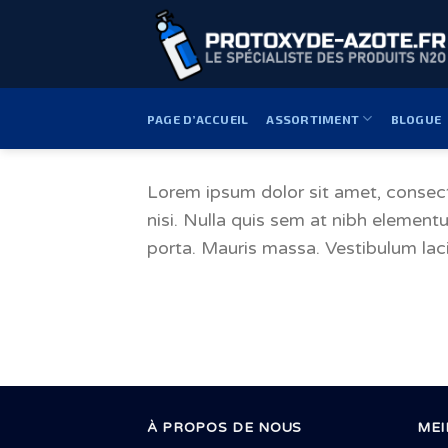
Passer
au
contenu
PAGE D’ACCUEIL
ASSORTIMENT
BLOGUE
Lorem ipsum dolor sit amet, consecte
nisi. Nulla quis sem at nibh elemen
porta. Mauris massa. Vestibulum laci
À PROPOS DE NOUS
MEI