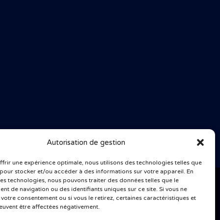
Autorisation de gestion
ffrir une expérience optimale, nous utilisons des technologies telles que
 pour stocker et/ou accéder à des informations sur votre appareil. En
es technologies, nous pouvons traiter des données telles que le
t de navigation ou des identifiants uniques sur ce site. Si vous ne
votre consentement ou si vous le retirez, certaines caractéristiques et
E COOKIES
euvent être affectées négativement.
az N2O par des mineurs. Nous insistons également