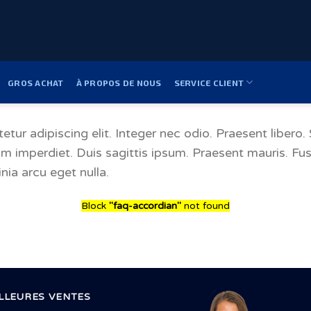
GROS ACHAT
À PROPOS DE NOUS
SERVICE CLIENT
tur adipiscing elit. Integer nec odio. Praesent libero
tum imperdiet. Duis sagittis ipsum. Praesent mauris. F
nia arcu eget nulla.
Block
"faq-accordian"
not found
LLEURES VENTES