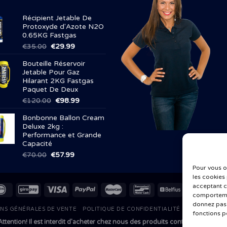
Récipient Jetable De
Protoxyde d'Azote N2O
0.65KG Fastgas
Le
Le
€
35.00
€
29.99
prix
prix
Bouteille Réservoir
initial
actuel
Jetable Pour Gaz
était :
est :
Hilarant 2KG Fastgas
€35.00.
€29.99.
Paquet De Deux
Le
Le
€
120.00
€
98.99
prix
prix
Bonbonne Ballon Cream
initial
actuel
Deluxe 2kg :
était :
est :
Performance et Grande
€120.00.
€98.99.
Capacité
Le
Le
€
70.00
€
57.99
prix
prix
Pour vous o
initial
actuel
les cookies
était :
est :
acceptant c
€70.00.
€57.99.
comportemen
donnez pas 
NS GÉNÉRALES DE VENTE
POLITIQUE DE CONFIDENTIALITÉ
POLITIQUE D
fonctions p
Attention! Il est interdit d'acheter chez nous des produits contenant du g