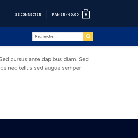
SE CONNECTER
PANIER /
€
0.00
0
Recherche
pour :
. Sed cursus ante dapibus diam. Sed
usce nec tellus sed augue semper